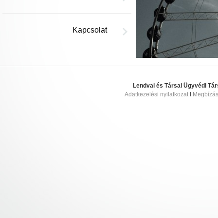
Kapcsolat
Lendvai és Társai Ügyvédi Tár
Adatkezelési nyilatkozat
I
Megbízási