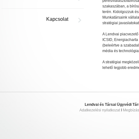
peres/választottbírós
szakaszában, a bírósá
terén. Kidolgozzuk és
Munkatársaink vállala
Kapcsolat
stratégiai javaslatoka
A Lendvai piacvezető 
ICSID, Energiacharta 
(beleértve a szabadal
média és technológiai
A stratégiai megközelí
lehető legjobb eredmé
Lendvai és Társai Ügyvédi Tár
Adatkezelési nyilatkozat
I
Megbízási