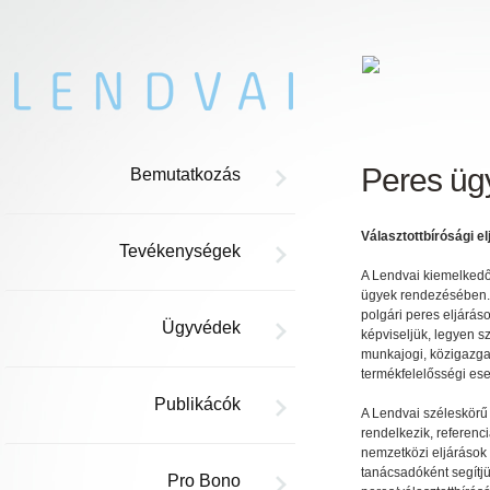
Peres üg
Bemutatkozás
Választottbírósági e
Tevékenységek
A Lendvai kiemelkedő 
ügyek rendezésében.
polgári peres eljárás
Ügyvédek
képviseljük, legyen sz
munkajogi, közigazgat
termékfelelősségi ese
Publikácók
A Lendvai széleskörű v
rendelkezik, referenci
nemzetközi eljárások 
tanácsadóként segítjü
Pro Bono